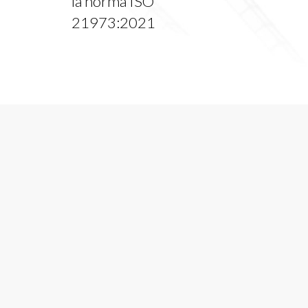
la norma ISO
21973:2021
Dirección
Ximénez de Enciso 10
41004 Sevilla
Contactos
info@flyvet.com
+34655695054
Social